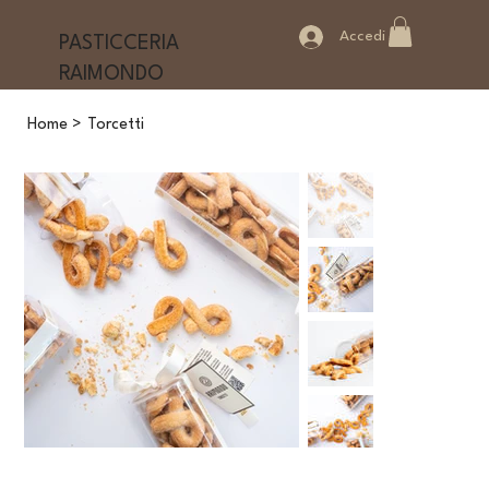
Accedi
PASTICCERIA
RAIMONDO
Home
>
Torcetti